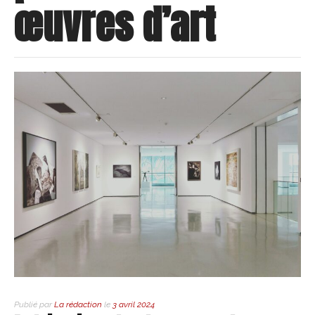
œuvres d’art
Publié par
La rédaction
le
3 avril 2024