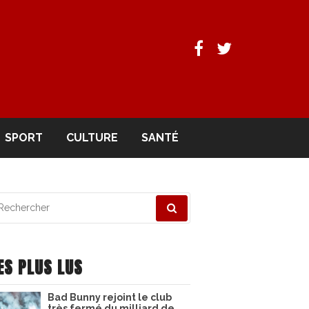
Facebook
Twitter
SPORT
CULTURE
SANTÉ
echerche
ur
ES PLUS LUS
Bad Bunny rejoint le club
très fermé du milliard de