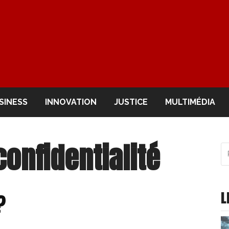
OIR
SINESS
INNOVATION
JUSTICE
MULTIMÉDIA
confidentialité
R
po
:
L
?