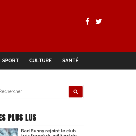
Facebook
Twitter
SPORT
CULTURE
SANTÉ
echerche
ur
ES PLUS LUS
Bad Bunny rejoint le club
très fermé du milliard de