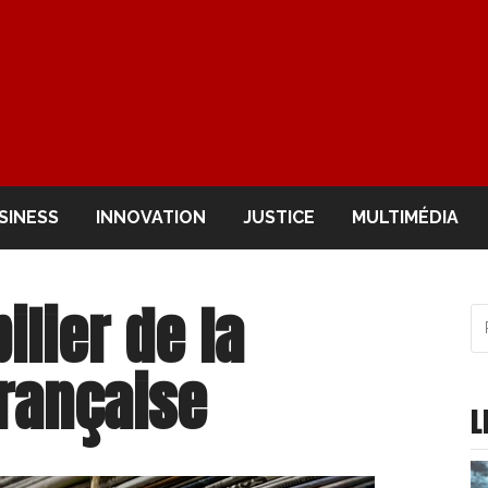
OIR
SINESS
INNOVATION
JUSTICE
MULTIMÉDIA
ilier de la
R
po
:
rançaise
L