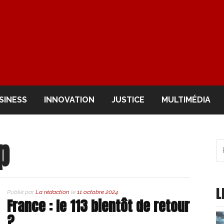
OIR
SINESS
INNOVATION
JUSTICE
MULTIMÉDIA
p
R
po
:
L
Publié par
La rédaction
le
11 octobre 2024
France : le 113 bientôt de retour
?