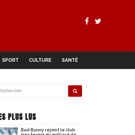
Facebook
Twitter
SPORT
CULTURE
SANTÉ
echerche
ur
ES PLUS LUS
Bad Bunny rejoint le club
très fermé du milliard de