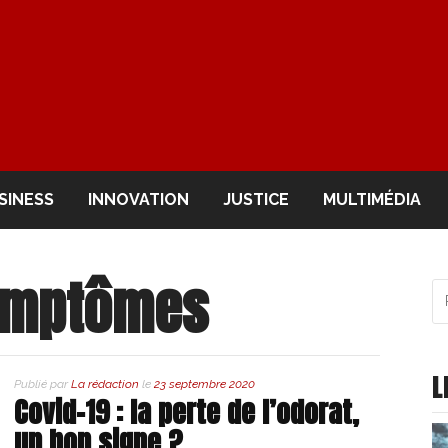
OIR
SINESS
INNOVATION
JUSTICE
MULTIMÉDIA
ymptômes
R
po
:
L
Publié par
La rédaction
le
23 septembre 2020
Covid-19 : la perte de l’odorat,
un bon signe ?