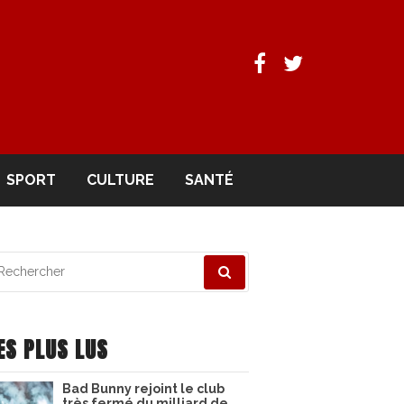
Facebook
Twitter
SPORT
CULTURE
SANTÉ
echerche
ur
ES PLUS LUS
Bad Bunny rejoint le club
très fermé du milliard de