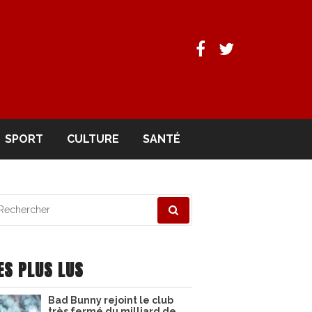
Facebook
Twitter
SPORT
CULTURE
SANTÉ
echerche
ur
ES PLUS LUS
Bad Bunny rejoint le club
très fermé du milliard de