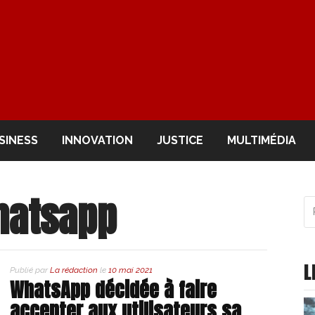
OIR
SINESS
INNOVATION
JUSTICE
MULTIMÉDIA
atsapp
R
po
:
L
Publié par
La rédaction
le
10 mai 2021
WhatsApp décidée à faire
accepter aux utilisateurs sa