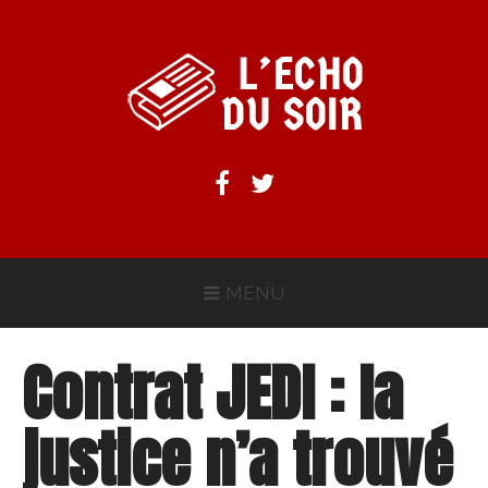
Aller
au
contenu
L'ECHO DU SOIR
Facebook
Twitter
MENU
Contrat JEDI : la
justice n’a trouvé