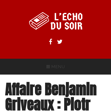
Aller
au
contenu
L'ECHO DU SOIR
Facebook
Twitter
MENU
Affaire Benjamin
Griveaux : Piotr