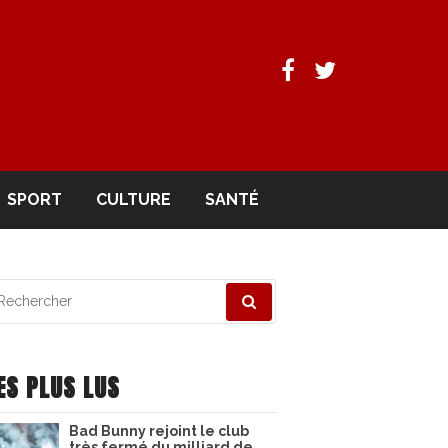
Facebook
Twitter
SPORT
CULTURE
SANTÉ
echerche
ur
ES PLUS LUS
Bad Bunny rejoint le club
très fermé du milliard de