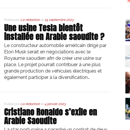
Publié par
La rédaction
le
19 septembre 2023
Une usine Tesla bientôt
installée en Arabie saoudite ?
Le constructeur automobile américain dirigé par
Elon Musk serait en négociations avec le
Royaume saoudien afin de créer une usine sur
place. Le projet pourrait contribuer à une plus
grande production de véhicules électriques et
également participer à la diversification…
Publié par
La rédaction
le
4 janvier 2023
Cristiano Ronaldo s’exile en
Arabie Saoudite
La star portugaise a paraphé un contrat de deux