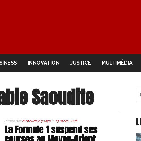
OIR
SINESS
INNOVATION
JUSTICE
MULTIMÉDIA
abie Saoudite
R
po
:
L
Publié par
mathilde ngueye
le
15 mars 2026
La Formule 1 suspend ses
courses au Moyen-Orient