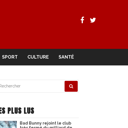
Facebook
Twitter
SPORT
CULTURE
SANTÉ
echerche
ur
ES PLUS LUS
Bad Bunny rejoint le club
très fermé du milliard de