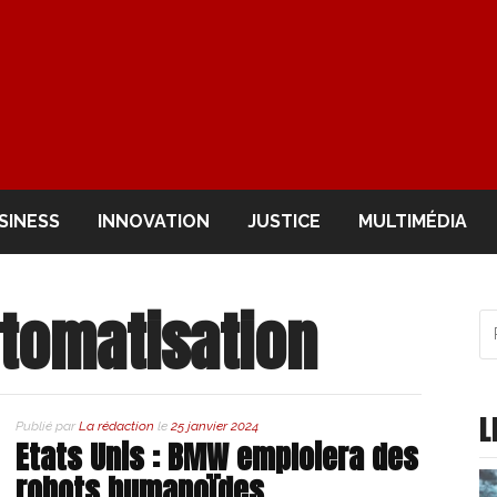
OIR
SINESS
INNOVATION
JUSTICE
MULTIMÉDIA
tomatisation
R
po
:
L
Publié par
La rédaction
le
25 janvier 2024
Etats Unis : BMW emploiera des
robots humanoïdes