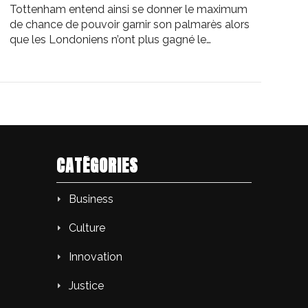
Tottenham entend ainsi se donner le maximum
de chance de pouvoir garnir son palmarès alors
que les Londoniens n’ont plus gagné le…
CATÉGORIES
Business
Culture
Innovation
Justice