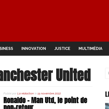
OIR
SINESS
INNOVATION
JUSTICE
MULTIMÉDIA
nchester United
R
po
:
L
Publié par
La rédaction
le
15 novembre 2022
Ronaldo – Man Utd, le point de
non-retour