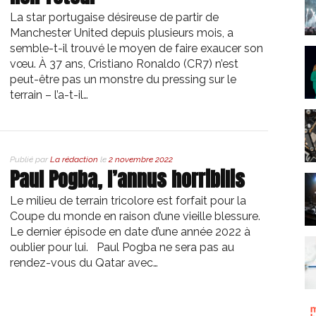
La star portugaise désireuse de partir de
Manchester United depuis plusieurs mois, a
semble-t-il trouvé le moyen de faire exaucer son
vœu. À 37 ans, Cristiano Ronaldo (CR7) n’est
peut-être pas un monstre du pressing sur le
terrain – l’a-t-il…
Publié par
La rédaction
le
2 novembre 2022
Paul Pogba, l’annus horribilis
Le milieu de terrain tricolore est forfait pour la
Coupe du monde en raison d’une vieille blessure.
Le dernier épisode en date d’une année 2022 à
oublier pour lui. Paul Pogba ne sera pas au
rendez-vous du Qatar avec…