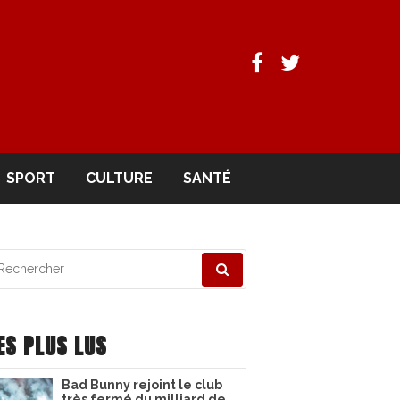
Facebook
Twitter
SPORT
CULTURE
SANTÉ
echerche
ur
ES PLUS LUS
Bad Bunny rejoint le club
très fermé du milliard de