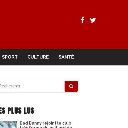
Facebook
Twitter
SPORT
CULTURE
SANTÉ
echerche
ur
ES PLUS LUS
Bad Bunny rejoint le club
très fermé du milliard de