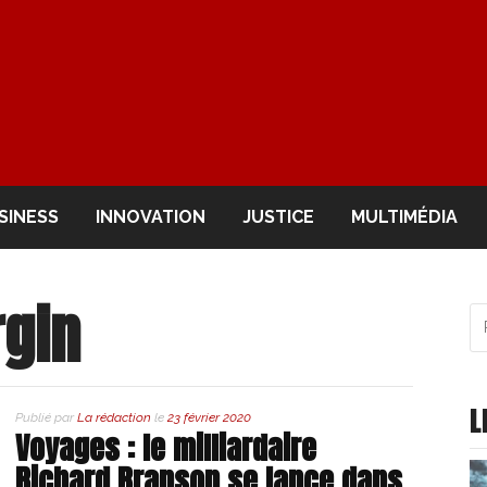
OIR
SINESS
INNOVATION
JUSTICE
MULTIMÉDIA
rgin
R
po
:
L
Publié par
La rédaction
le
23 février 2020
Voyages : le milliardaire
Richard Branson se lance dans