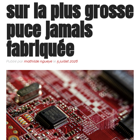
sur la plus grosse
puce jamais
fabriquée
Publié par
mathilde ngueye
le
5 juillet 2026