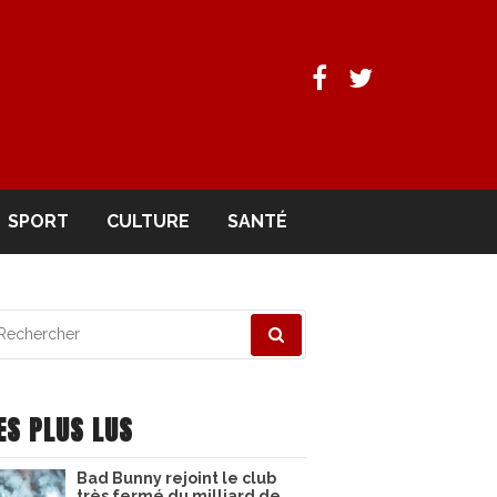
Facebook
Twitter
SPORT
CULTURE
SANTÉ
echerche
ur
ES PLUS LUS
Bad Bunny rejoint le club
très fermé du milliard de