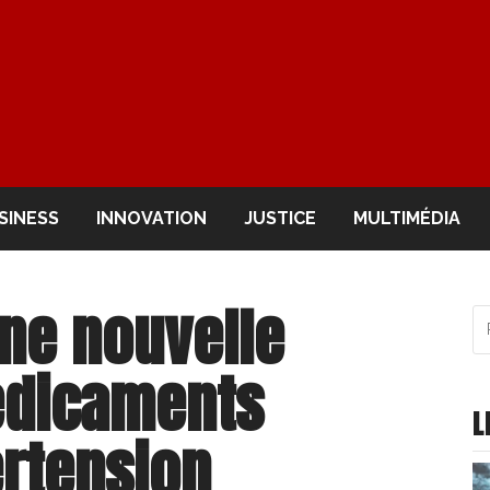
OIR
SINESS
INNOVATION
JUSTICE
MULTIMÉDIA
une nouvelle
R
po
:
édicaments
L
ertension