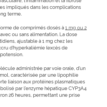
sculaire, l’inflammation et la fibrose
es impliqués dans les complications
ong terme.
 forme de comprimés dosés à
1 mg ou 2
, avec ou sans alimentation. La dose
iens, ajustable à 1 mg chez les
ccru d’hyperkaliémie (excès de
ypotension.
lécule administrée par voie orale, d’un
ol, caractérisée par une lipophilie
orte liaison aux protéines plasmatiques
étabolisé par l’enzyme hépatique CYP3A4
iron 26 heures, permettant une prise