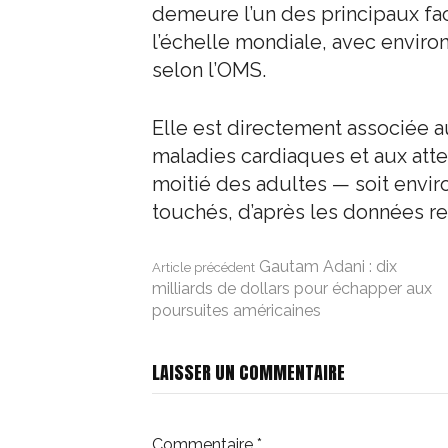
demeure l’un des principaux fac
l’échelle mondiale, avec enviro
selon l’OMS.
Elle est directement associée a
maladies cardiaques et aux attei
moitié des adultes — soit envir
touchés, d’après les données re
Lire
Gautam Adani : dix
Article précédent
milliards de dollars pour échapper aux
poursuites américaines
la
LAISSER UN COMMENTAIRE
suite
Commentaire
*