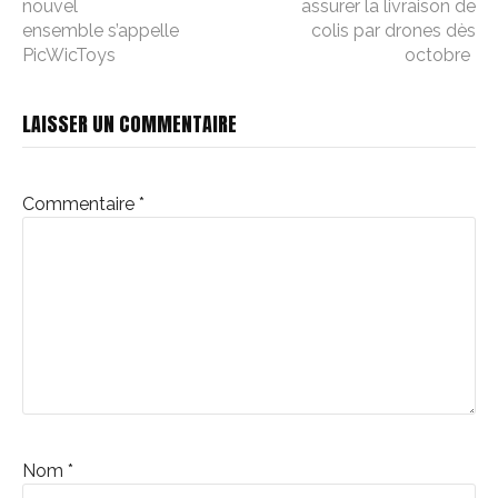
nouvel
assurer la livraison de
la
ensemble s’appelle
colis par drones dès
PicWicToys
octobre
suite
LAISSER UN COMMENTAIRE
Commentaire
*
Nom
*