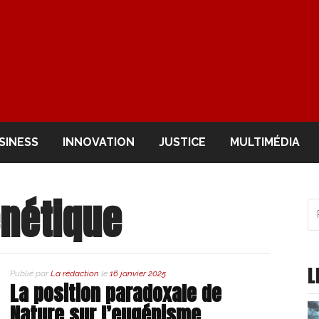
OIR
SINESS
INNOVATION
JUSTICE
MULTIMÉDIA
nétique
R
po
:
L
Publié par
La rédaction
le
16 janvier 2025
La position paradoxale de
Nature sur l’eugénisme