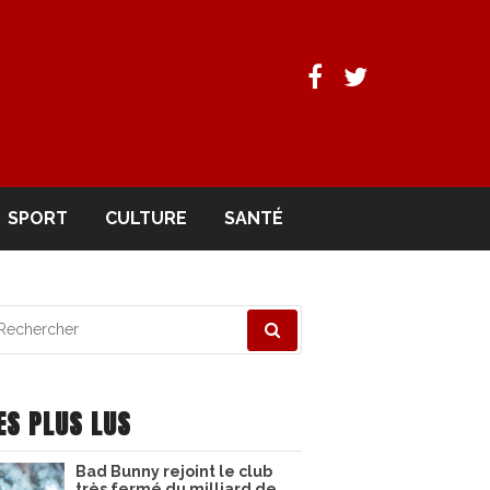
Facebook
Twitter
SPORT
CULTURE
SANTÉ
echerche
ur
ES PLUS LUS
Bad Bunny rejoint le club
très fermé du milliard de