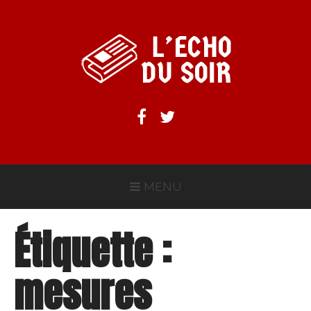
Aller
au
contenu
L'ECHO DU SOIR
Facebook
Twitter
MENU
Étiquette :
mesures