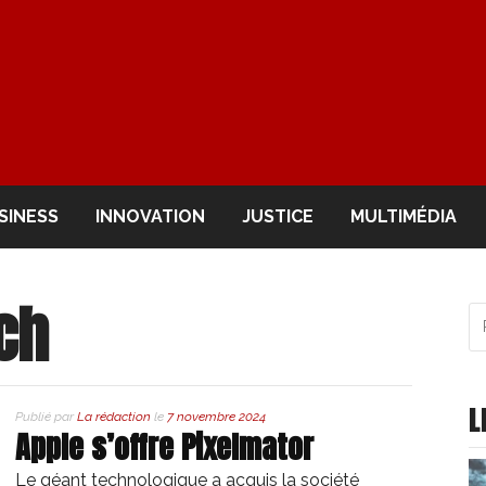
OIR
SINESS
INNOVATION
JUSTICE
MULTIMÉDIA
ch
R
po
:
L
Publié par
La rédaction
le
7 novembre 2024
Apple s’offre Pixelmator
Le géant technologique a acquis la société