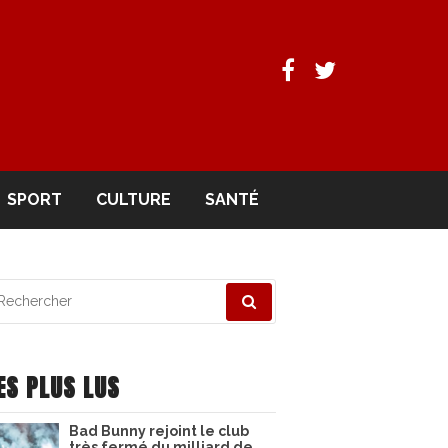
Facebook
Twitter
SPORT
CULTURE
SANTÉ
echerche
ur
ES PLUS LUS
Bad Bunny rejoint le club
très fermé du milliard de