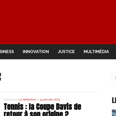
OIR
SINESS
INNOVATION
JUSTICE
MULTIMÉDIA
F
R
po
:
L
Publié par
La rédaction
le
14 janvier 2023
Tennis : la Coupe Davis de
retour à son origine ?