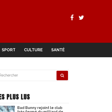
Facebook
Twitter
SPORT
CULTURE
SANTÉ
echerche
ur
ES PLUS LUS
Bad Bunny rejoint le club
très fermé du milliard de