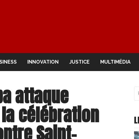
OIR
SINESS
INNOVATION
JUSTICE
MULTIMÉDIA
ba attaque
R
po
:
 la célébration
L
ntre Saint-