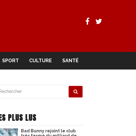
Facebook
Twitter
SPORT
CULTURE
SANTÉ
echerche
ur
ES PLUS LUS
Bad Bunny rejoint le club
très fermé du milliard de