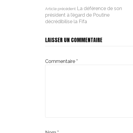
Lire
La déférence de son
Article précédent
président à l’égard de Poutine
décrédibilise la Fifa
la
LAISSER UN COMMENTAIRE
suite
Commentaire
*
Nom
*