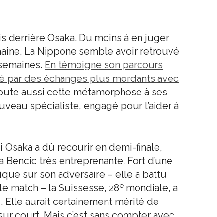
s derrière Osaka. Du moins à en juger
maine. La Nippone semble avoir retrouvé
 semaines.
En témoigne son parcours
ué par des échanges plus mordants avec
 doute aussi cette métamorphose à ses
veau spécialiste, engagé pour l’aider à
 Osaka a dû recourir en demi-finale,
a Bencic très entreprenante. Fort d’une
que sur son adversaire – elle a battu
e
 le match – la Suissesse, 28
mondiale, a
 Elle aurait certainement mérité de
sur court. Mais c’est sans compter avec