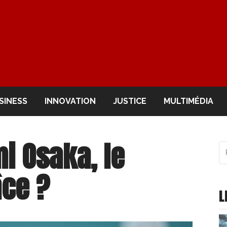
OIR
SINESS
INNOVATION
JUSTICE
MULTIMÉDIA
i Osaka, le
R
po
:
âce ?
L