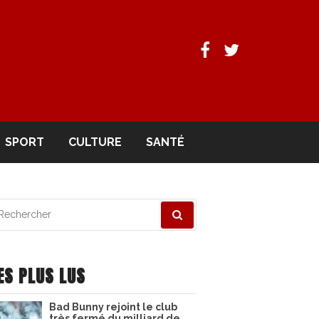
Facebook
Twitter
SPORT
CULTURE
SANTÉ
echerche
ur
ES PLUS LUS
Bad Bunny rejoint le club
très fermé du milliard de