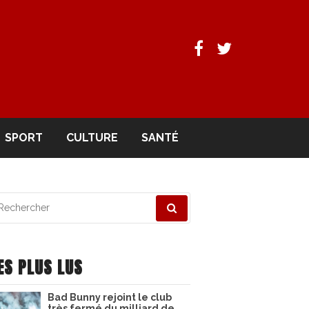
Facebook
Twitter
SPORT
CULTURE
SANTÉ
echerche
ur
ES PLUS LUS
Bad Bunny rejoint le club
très fermé du milliard de