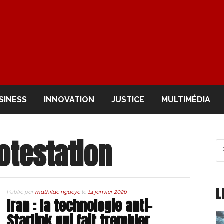
OIR
SINESS
INNOVATION
JUSTICE
MULTIMÉDIA
otestation
R
po
:
L
Publié par
mathilde ngueye
le
14 janvier 2026
Iran : la technologie anti-
Starlink qui fait trembler