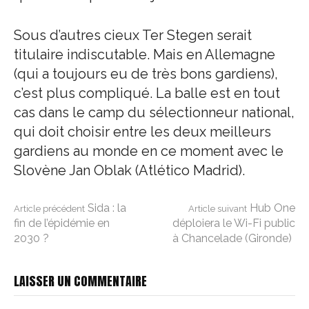
Sous d’autres cieux Ter Stegen serait
titulaire indiscutable. Mais en Allemagne
(qui a toujours eu de très bons gardiens),
c’est plus compliqué. La balle est en tout
cas dans le camp du sélectionneur national,
qui doit choisir entre les deux meilleurs
gardiens au monde en ce moment avec le
Slovène Jan Oblak (Atlético Madrid).
Lire
Sida : la
Hub One
Article précédent
Article suivant
fin de l’épidémie en
déploiera le Wi-Fi public
2030 ?
à Chancelade (Gironde)
la
LAISSER UN COMMENTAIRE