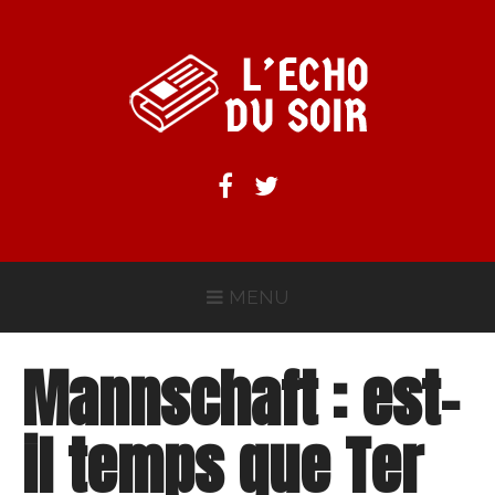
Aller
au
contenu
L'ECHO DU SOIR
Facebook
Twitter
MENU
Mannschaft : est-
il temps que Ter