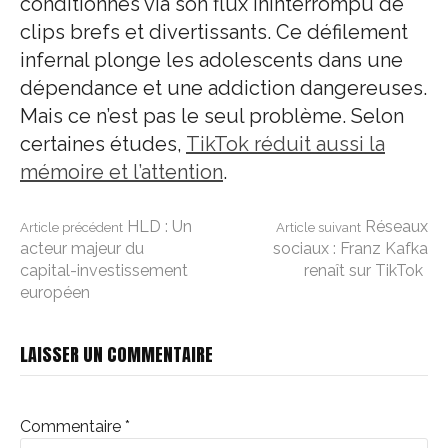
conditionnés via son flux ininterrompu de
clips brefs et divertissants. Ce défilement
infernal plonge les adolescents dans une
dépendance et une addiction dangereuses.
Mais ce n’est pas le seul problème. Selon
certaines études,
TikTok réduit aussi la
mémoire et l’attention
.
Lire
HLD : Un
Réseaux
Article précédent
Article suivant
acteur majeur du
sociaux : Franz Kafka
capital-investissement
renaît sur TikTok
la
européen
suite
LAISSER UN COMMENTAIRE
Commentaire
*