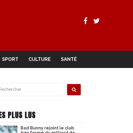
Facebook
Twitter
SPORT
CULTURE
SANTÉ
echerche
ur
ES PLUS LUS
Bad Bunny rejoint le club
très fermé du milliard de