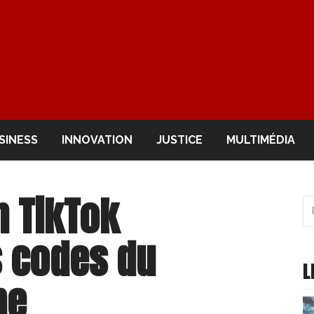
OIR
SINESS
INNOVATION
JUSTICE
MULTIMÉDIA
n TikTok
R
po
:
s codes du
L
me