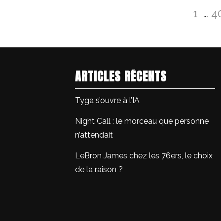
Pagination
Page
P
1
…
4
des
publications
ARTICLES RÉCENTS
Tyga s’ouvre à l’IA
Night Call : le morceau que personne
n’attendait
LeBron James chez les 76ers, le choix
de la raison ?