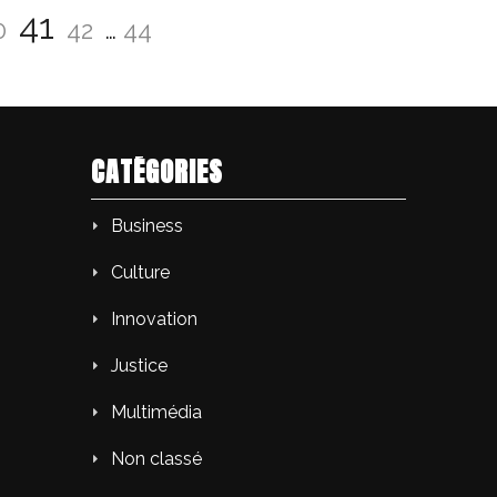
age
Page
Page
Page
41
0
42
…
44
CATÉGORIES
Business
Culture
Innovation
Justice
Multimédia
Non classé