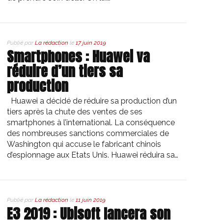
Publié par
La rédaction
le
17 juin 2019
Smartphones : Huawei va
réduire d’un tiers sa
production
Huawei a décidé de réduire sa production d’un
tiers après la chute des ventes de ses
smartphones à l’international. La conséquence
des nombreuses sanctions commerciales de
Washington qui accuse le fabricant chinois
d’espionnage aux Etats Unis. Huawei réduira sa…
Publié par
La rédaction
le
11 juin 2019
E3 2019 : Ubisoft lancera son