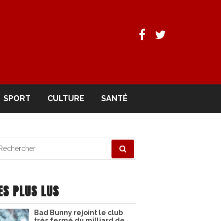
Facebook
Twitter
SPORT
CULTURE
SANTÉ
echerche
ur
ES PLUS LUS
Bad Bunny rejoint le club
très fermé du milliard de