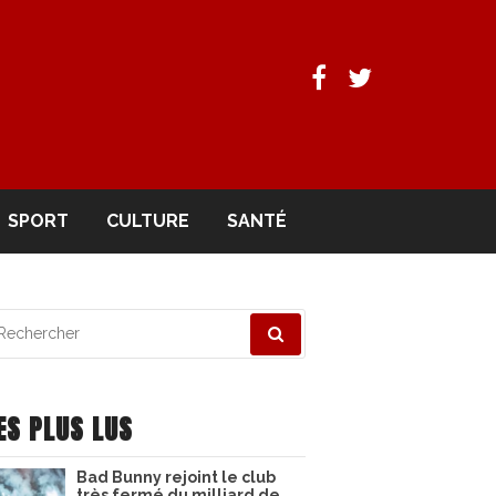
Facebook
Twitter
SPORT
CULTURE
SANTÉ
echerche
ur
ES PLUS LUS
Bad Bunny rejoint le club
très fermé du milliard de