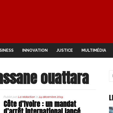
OIR
SINESS
INNOVATION
JUSTICE
MULTIMÉDIA
assane ouattara
R
po
:
L
Publié par
La rédaction
le
24 décembre 2019
Côte d’Ivoire : un mandat
d’arrêt international lancé