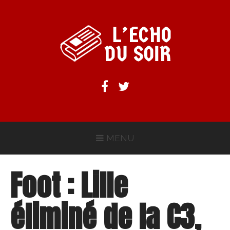
Aller
au
contenu
L'ECHO DU SOIR
Facebook
Twitter
MENU
Foot : Lille
éliminé de la C3,