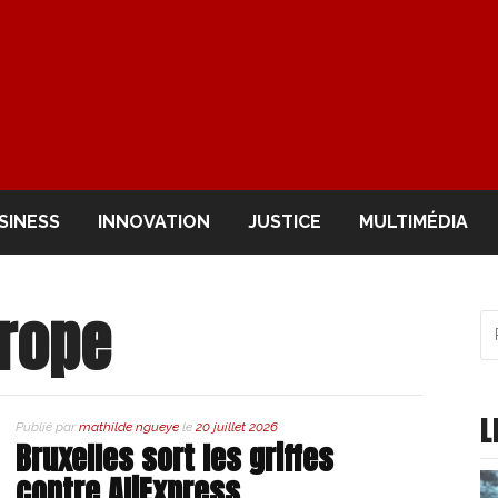
OIR
SINESS
INNOVATION
JUSTICE
MULTIMÉDIA
rope
R
po
:
L
Publié par
mathilde ngueye
le
20 juillet 2026
Bruxelles sort les griffes
contre AliExpress