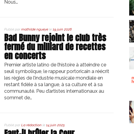
Nous…
Publié par
mathilde ngueye
le
19 juin 2026
Bad Bunny rejoint le club très
fermé du milliard de recettes
en concerts
Premier artiste latino de l’histoire à atteindre ce
seuil symbolique, le rappeur portoricain a réécrit
les règles de l’industrie musicale mondiale en
restant fidèle à sa langue, à sa culture et à sa
communauté. Peu d’artistes internationaux au
sommet de…
Publié par
La rédaction
le
14 juin 2025
Faut-il brûler la Cour