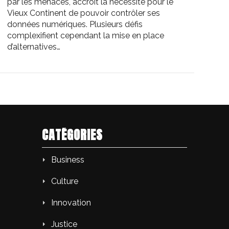
par les menaces, accroît la nécessité pour le
Vieux Continent de pouvoir contrôler ses
données numériques. Plusieurs défis
complexifient cependant la mise en place
d’alternatives…
CATÉGORIES
Business
Culture
Innovation
Justice