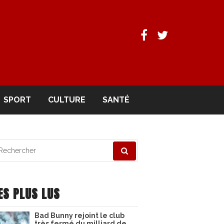
Facebook
Twitter
SPORT
CULTURE
SANTÉ
echerche
ur
ES PLUS LUS
Bad Bunny rejoint le club
très fermé du milliard de