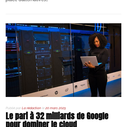
Publié par
La rédaction
le
20 mars 2025
Le pari à 32 milliards de Google
pour dominer le cloud