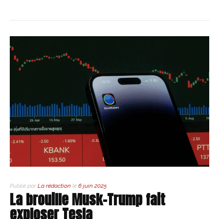
Publié par
La rédaction
le
6 juin 2025
La brouille Musk-Trump fait
exploser Tesla