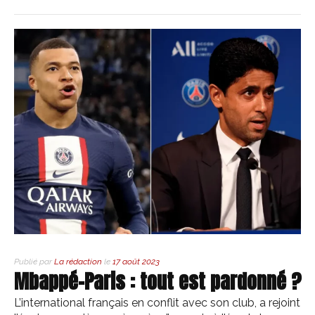
Publié par
La rédaction
le
17 août 2023
Mbappé-Paris : tout est pardonné ?
L’international français en conflit avec son club, a rejoint